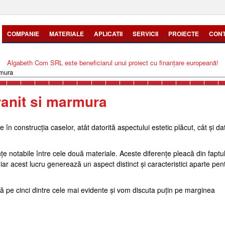
COMPANIE
MATERIALE
APLICATII
SERVICII
PROIECTE
CON
Algabeth Com SRL este beneficiarul unui proiect cu finanțare europeană!
rmura
granit si marmura
 în construcția caselor, atât datorită aspectului estetic plăcut, cât și da
țe notabile între cele două materiale. Aceste diferențe pleacă din faptu
 iar acest lucru generează un aspect distinct și caracteristici aparte pen
istă pe cinci dintre cele mai evidente și vom discuta puțin pe marginea