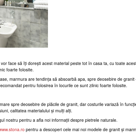
e vor face să îți dorești acest material peste tot în casa ta, cu toate ace
nic foarte folosite.
roase, marmura are tendința să absoarbă apa, spre deosebire de granit
ecomandat pentru folosirea în locurile ce sunt zilnic foarte folosite.
mare spre deosebire de plăcile de granit, dar costurile variază în funcț
uni, calitatea materialului și mulți alți.
l nostru pentru a afla noi informații despre pietrele naturale.
www.stona.ro
pentru a descoperi cele mai noi modele de granit și mar