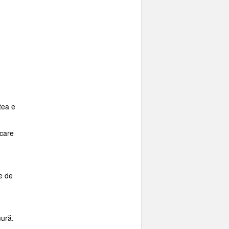
stea e
 care
ie de
mură.