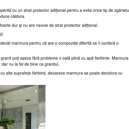
ită cu un strat protector adițional pentru a evita orice tip de zgârietu
roduce căldura.
foarte dur și nu are nevoie de strat protector adițional.
ci
ă decât marmura pentru că are o compoziție diferită ce îi conferă o
 granit poți așeza fără probleme o oală plină cu apă fierbinte. Marmura
dar nu la fel de bine ca granitul.
l cu alte suprafețe fierbinți, deoarece marmura se poate decolora cu