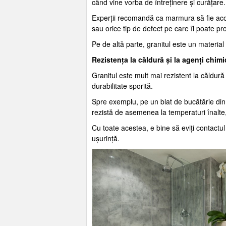
când vine vorba de întreținere și curățare.
Experții recomandă ca marmura să fie acoper
sau orice tip de defect pe care îl poate p
Pe de altă parte, granitul este un material 
Rezistența la căldură și la agenți chimi
Granitul este mult mai rezistent la căldur
durabilitate sporită.
Spre exemplu, pe un blat de bucătărie din
rezistă de asemenea la temperaturi înalte, 
Cu toate acestea, e bine să eviți contactu
ușurință.