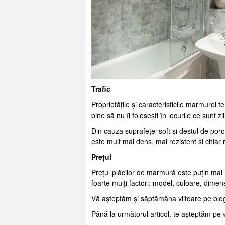
Trafic
Proprietățile și caracteristicile marmurei t
bine să nu îl folosești în locurile ce sunt zil
Din cauza suprafeței soft și destul de po
este mult mai dens, mai rezistent și chiar r
Prețul
Prețul plăcilor de marmură este puțin mai 
foarte mulți factori: model, culoare, dimensi
Vă așteptăm și săptămâna viitoare pe blogu
Până la următorul articol, te așteptăm pe