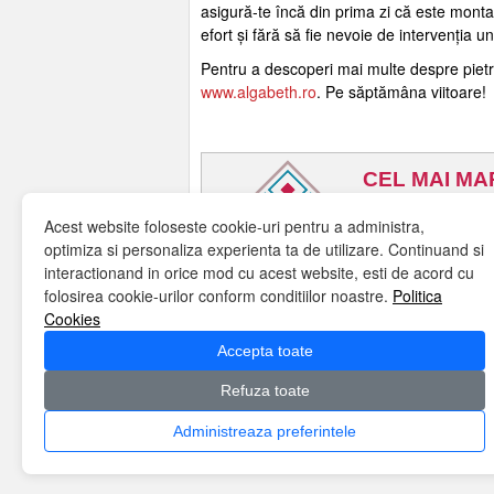
asigură-te încă din prima zi că este montat
efort și fără să fie nevoie de intervenția u
Pentru a descoperi mai multe despre pietrel
www.algabeth.ro
. Pe săptămâna viitoare!
Acest website foloseste cookie-uri pentru a administra,
optimiza si personaliza experienta ta de utilizare. Continuand si
interactionand in orice mod cu acest website, esti de acord cu
folosirea cookie-urilor conform conditiilor noastre.
Politica
Cookies
Accepta toate
Refuza toate
Home
Despre noi
Misiune
Servicii
Te
Politica cookies
Contact
Administreaza preferintele
Copyright © Algabeth 2026