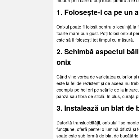
moduri prin care o poți folosi pentru a te bu
1. Folosește-l ca pe un 
Onixul poate fi folosit pentru o locuință la
foarte mare bun gust. Poți folosi onixul p
este să îl folosești tot timpul cu măsură.
2. Schimbă aspectul băii
onix
Când vine vorba de varietatea culorilor și
este la fel de rezistent și de aceea nu tre
exemplu pe hol ori pe scările de la intrare
pânză sau fibră de sticlă. În plus, curăță pl
3. Instalează un blat de 
Datorită translucidității, onixului i se mo
funcțiune, oferă pietrei o lumină difuză și 
spate este sub formă de blat de bucătărie. Î