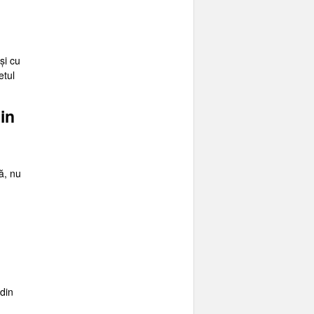
și cu
etul
in
ă, nu
 din