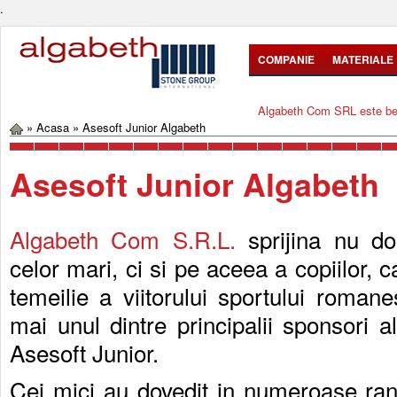
.
COMPANIE
MATERIALE
Algabeth Com SRL este bene
»
Acasa
»
Asesoft Junior Algabeth
Asesoft Junior Algabeth
Algabeth Com S.R.L.
sprijina nu do
celor mari, ci si pe aceea a copiilor, ca
temeilie a viitorului sportului roman
mai unul dintre principalii sponsori a
Asesoft Junior.
Cei mici au dovedit in numeroase ran