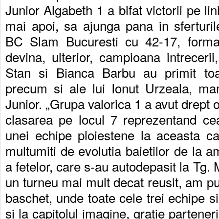
Junior Algabeth 1 a bifat victorii pe lin
mai apoi, sa ajunga pana in sferturil
BC Slam Bucuresti cu 42-17, format
devina, ulterior, campioana intrecerii
Stan si Bianca Barbu au primit toat
precum si ale lui Ionut Urzeala, man
Junior. „Grupa valorica 1 a avut drept ob
clasarea pe locul 7 reprezentand c
unei echipe ploiestene la aceasta c
multumiti de evolutia baietilor de la 
a fetelor, care s-au autodepasit la Tg.
un turneu mai mult decat reusit, am pu
baschet, unde toate cele trei echipe si-
si la capitolul imagine, gratie partener