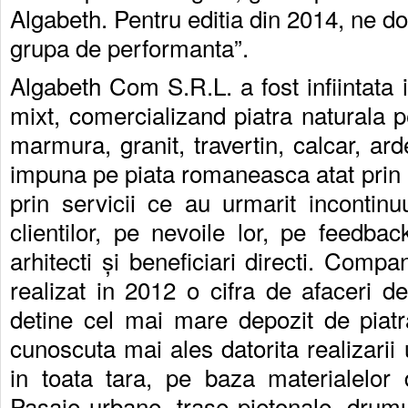
Algabeth. Pentru editia din 2014, ne d
grupa de performanta”.
Algabeth Com S.R.L. a fost infiintata 
mixt, comercializand piatra naturala pe
marmura, granit, travertin, calcar, ard
impuna pe piata romaneasca atat prin p
prin servicii ce au urmarit incontin
clientilor, pe nevoile lor, pe feedbac
arhitecti și beneficiari directi. Com
realizat in 2012 o cifra de afaceri 
detine cel mai mare depozit de piatr
cunoscuta mai ales datorita realizarii 
in toata tara, pe baza materialelor 
Pasaje urbane, trase pietonale, drumur